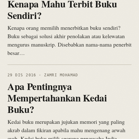
Kenapa Mahu Terbit Buku
Sendiri?
Kenapa orang memilih menerbitkan buku sendiri?
Buku sebagai solusi akhir penolakan atau kelewatan
mengurus manuskrip. Disebabkan nama-nama penerbit
besar…
29 DIS 2016
· ZAMRI MOHAMAD
Apa Pentingnya
Mempertahankan Kedai
Buku?
Kedai buku merupakan jujukan memori yang paling
akrab dalam fikiran apabila mahu mengenang arwah
ayah. Kedai buku milik seorang pengusaha India