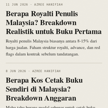
11 JUN 2026
· AZREE HANIFIAH
Berapa Royalti Penulis
Malaysia? Breakdown
Realistik untuk Buku Pertama
Royalti penulis Malaysia biasanya antara 8-15% dari
harga jualan. Faham struktur royalti, advance, dan red
flags dalam kontrak sebelum tandatangan.
8 JUN 2026
· AZREE HANIFIAH
Berapa Kos Cetak Buku
Sendiri di Malaysia?
Breakdown Anggaran
Mahu tahu berapa modal sebenar untuk cetak buku