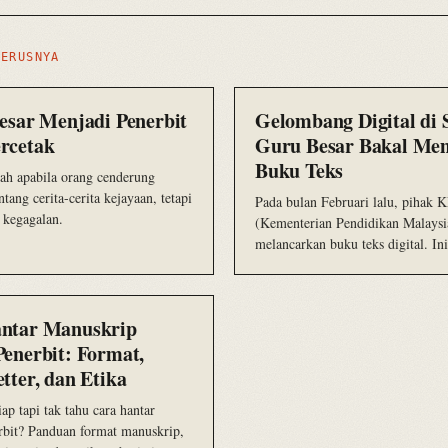
TERUSNYA
Besar Menjadi Penerbit
Gelombang Digital di 
rcetak
Guru Besar Bakal M
Buku Teks
ah apabila orang cenderung
ntang cerita-cerita kejayaan, tetapi
Pada bulan Februari lalu, pihak
 kegagalan.
(Kementerian Pendidikan Malaysi
melancarkan buku teks digital. I
langkah awal bagi melayani gener
yang…
ntar Manuskrip
Penerbit: Format,
tter, dan Etika
ap tapi tak tahu cara hantar
rbit? Panduan format manuskrip,