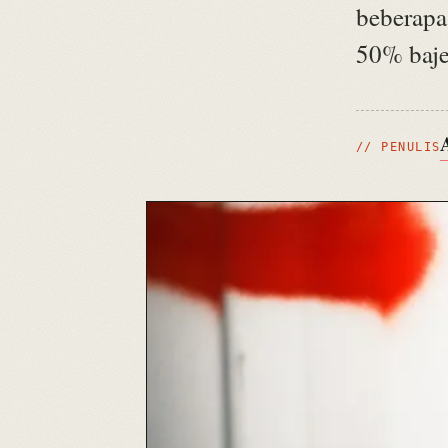
beberapa
50% baje
// PENULIS