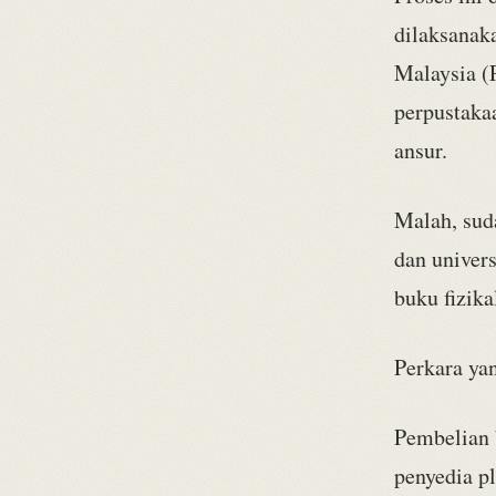
dilaksanak
Malaysia (
perpustakaa
ansur.
Malah, sud
dan univer
buku fizik
Perkara yan
Pembelian b
penyedia pl