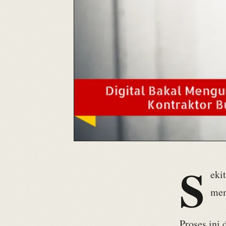
S
eki
mem
Proses ini