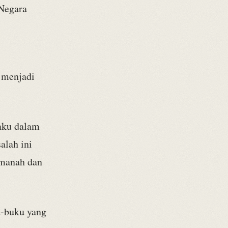
 Negara
a menjadi
laku dalam
alah ini
amanah dan
-buku yang