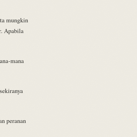
ita mungkin
r. Apabila
mana-mana
sekiranya
an peranan