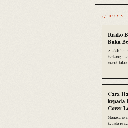
// BACA SE
Risiko 
Buku Be
Adalah lumr
berkongsi te
merahsiakan
Cara Ha
kepada 
Cover Le
Manuskrip si
kepada pene