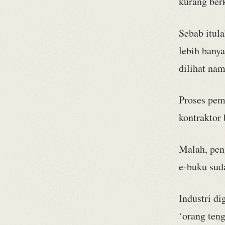
kurang berk
Sebab itul
lebih banya
dilihat nam
Proses pem
kontraktor
Malah, pen
e-buku sud
Industri d
‘orang teng