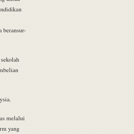
endidikan
a beransur-
 sekolah
embelian
ysia.
us melalui
orm yang