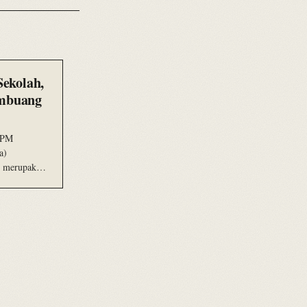
Sekolah,
embuang
 KPM
a)
ni merupakan
asi Z