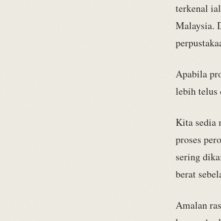
terkenal ia
Malaysia. D
perpustakaa
Apabila pro
lebih telus
Kita sedia
proses per
sering dik
berat sebel
Amalan ras