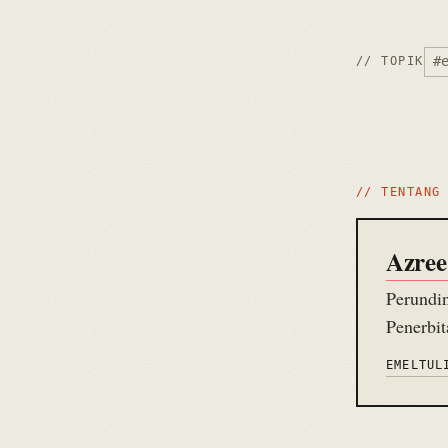
#
// TOPIK
// TENTANG
Azree
Perundin
Penerbit
EMEL
TUL