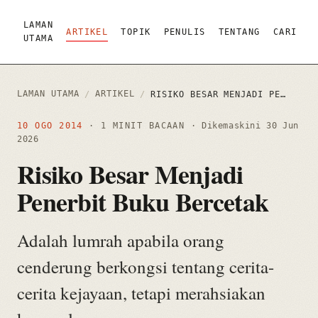
LAMAN
ARTIKEL
TOPIK
PENULIS
TENTANG
CARI
UTAMA
LAMAN UTAMA
ARTIKEL
/
/
RISIKO BESAR MENJADI PENERBIT BUKU BERCETAK
10 OGO 2014
· 1 MINIT BACAAN
· Dikemaskini
30 Jun
2026
Risiko Besar Menjadi
Penerbit Buku Bercetak
Adalah lumrah apabila orang
cenderung berkongsi tentang cerita-
cerita kejayaan, tetapi merahsiakan