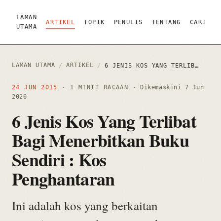
LAMAN
ARTIKEL
TOPIK
PENULIS
TENTANG
CARI
UTAMA
LAMAN UTAMA
ARTIKEL
/
/
6 JENIS KOS YANG TERLIBAT BAGI MENERBITKAN BUKU SENDIRI : KOS PENGHANTARAN
24 JUN 2015
· 1 MINIT BACAAN
· Dikemaskini
7 Jun
2026
6 Jenis Kos Yang Terlibat
Bagi Menerbitkan Buku
Sendiri : Kos
Penghantaran
Ini adalah kos yang berkaitan