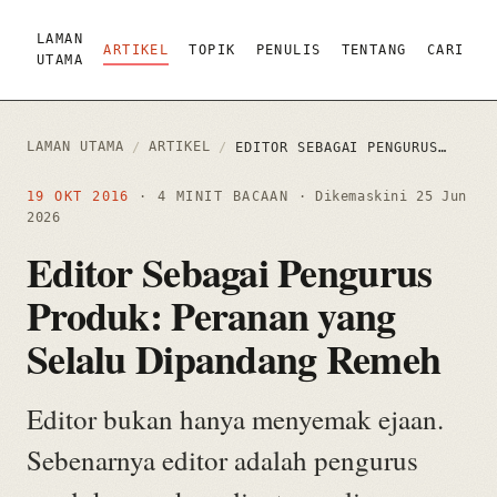
LAMAN
ARTIKEL
TOPIK
PENULIS
TENTANG
CARI
UTAMA
LAMAN UTAMA
ARTIKEL
/
/
EDITOR SEBAGAI PENGURUS PRODUK: PERANAN YANG SELALU DIPANDANG REMEH
19 OKT 2016
· 4 MINIT BACAAN
· Dikemaskini
25 Jun
2026
Editor Sebagai Pengurus
Produk: Peranan yang
Selalu Dipandang Remeh
Editor bukan hanya menyemak ejaan.
Sebenarnya editor adalah pengurus