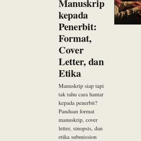
Manuskrip
kepada
Penerbit:
Format,
Cover
Letter, dan
Etika
Manuskrip siap tapi
tak tahu cara hantar
kepada penerbit?
Panduan format
manuskrip, cover
letter, sinopsis, dan
etika submission