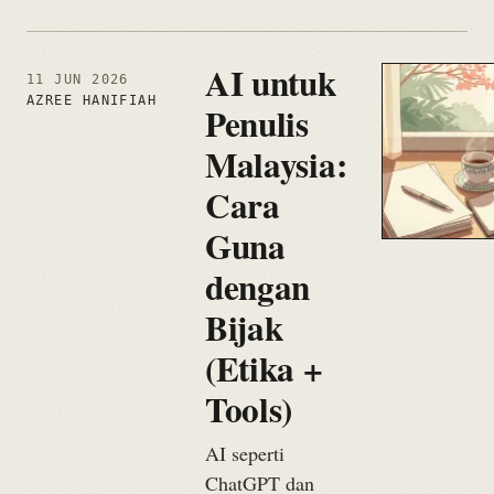
AI untuk
11 JUN 2026
AZREE HANIFIAH
Penulis
Malaysia:
Cara
Guna
dengan
Bijak
(Etika +
Tools)
AI seperti
ChatGPT dan