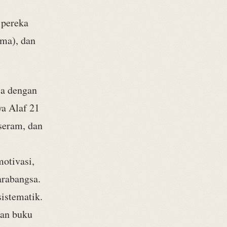
 pereka
ama), dan
ia dengan
a Alaf 21
seram, dan
otivasi,
arabangsa.
istematik.
ran buku