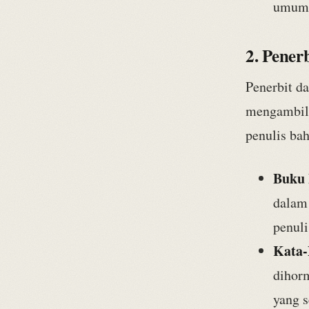
umum 
2. Pener
Penerbit da
mengambil 
penulis ba
Buku 
dalam
penuli
Kata-
dihorm
yang 