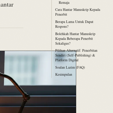
Remaja
hantar
Cara Hantar Manuskrip Kepada
Penerbit
Berapa Lama Untuk Dapat
Respons?
Bolehkah Hantar Manuskrip
Kepada Beberapa Penerbit
Sekaligus?
Pilihan Alternatif: Penerbitan
Sendiri (Self-Publishing) &
Platform Digital
Soalan Lazim (FAQ)
Kesimpulan