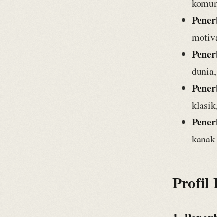
komuni
Pener
motiv
Pener
dunia,
Pener
klasik
Pener
kanak-
Profil