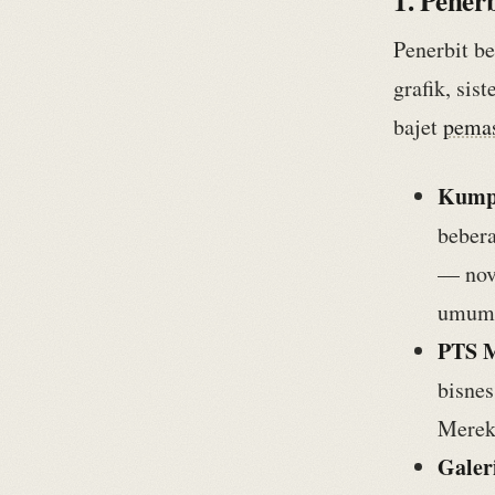
1. Pener
Penerbit be
grafik, sis
bajet
pema
Kumpu
beber
— nove
umum
PTS M
bisnes
Merek
Galer