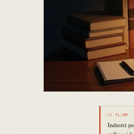
// TL;DR
Industri p