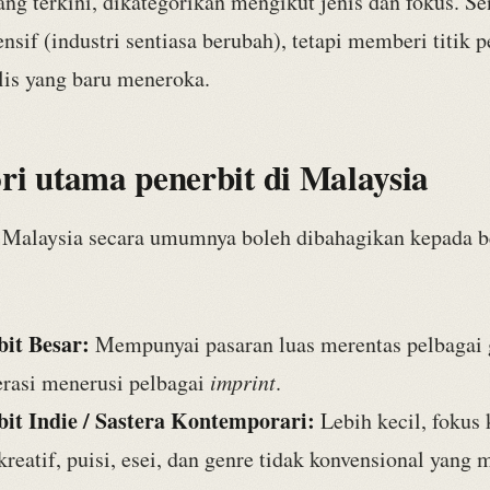
ng terkini, dikategorikan mengikut jenis dan fokus. Sen
nsif (industri sentiasa berubah), tetapi memberi titik 
lis yang baru meneroka.
ri utama penerbit di Malaysia
i Malaysia secara umumnya boleh dibahagikan kepada 
bit Besar:
Mempunyai pasaran luas merentas pelbagai 
erasi menerusi pelbagai
imprint
.
bit Indie / Sastera Kontemporari:
Lebih kecil, fokus
kreatif, puisi, esei, dan genre tidak konvensional yan