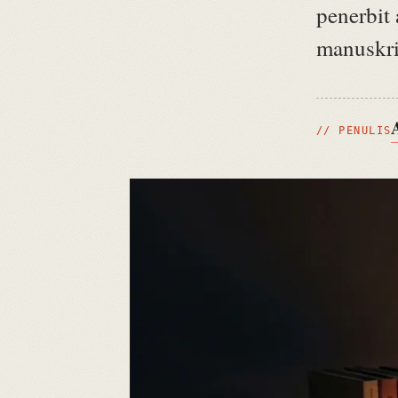
penerbit
manuskri
// PENULIS