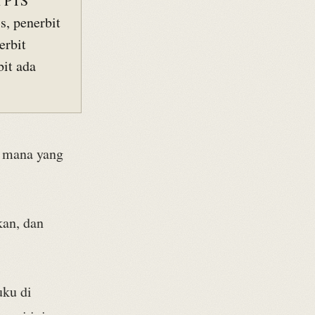
n PTS
s, penerbit
erbit
it ada
t mana yang
kan, dan
uku di