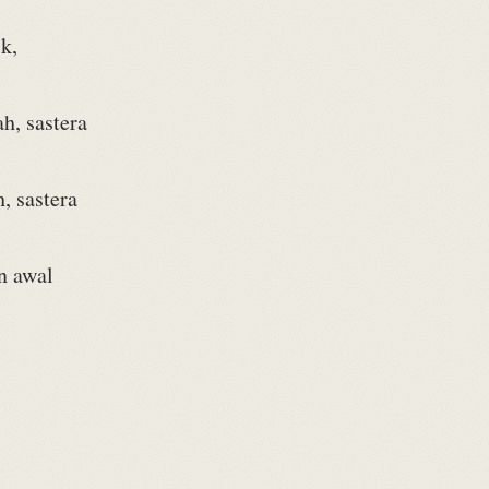
k,
h, sastera
, sastera
n awal