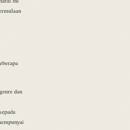
arai ini
permulaan
beberapa
genre dan
 kepada
g mempunyai