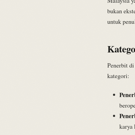
Malaysia ya
bukan ekste
untuk penu
Katego
Penerbit d
kategori:
Pener
berop
Pener
karya 