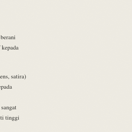
 berani
f kepada
ens, satira)
epada
 sangat
ti tinggi