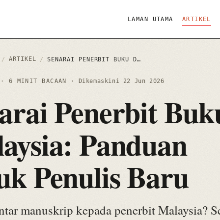
LAMAN UTAMA
ARTIKEL
ARTIKEL
/
/
SENARAI PENERBIT BUKU DI MALAYSIA: PANDUAN UNTUK PENULIS BARU
6
· 6 MINIT BACAAN
· Dikemaskini
22 Jun 2026
arai Penerbit Buk
aysia: Panduan
uk Penulis Baru
tar manuskrip kepada penerbit Malaysia? S