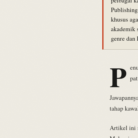
pelbagai k
Publishing
khusus aga
akademik s
genre dan 
P
enu
pat
Jawapannya
tahap kawa
Artikel in