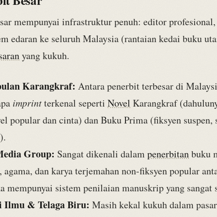
bit Besar
sar mempunyai infrastruktur penuh: editor profesional,
tem edaran ke seluruh Malaysia (rantaian kedai buku ut
saran
yang kukuh.
lan Karangkraf:
Antara penerbit terbesar di Malays
apa
imprint
terkenal seperti
Novel
Karangkraf (dahuluny
l popular dan cinta) dan Buku Prima (fiksyen suspen, 
).
edia Group:
Sangat dikenali dalam
penerbitan
buku m
, agama, dan karya terjemahan non-fiksyen popular ant
a mempunyai sistem penilaian manuskrip yang sangat s
i Ilmu & Telaga Biru:
Masih kekal kukuh dalam pasa