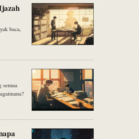
Ijazah
nyak baca,
ng semua
 bagaimana?
enapa