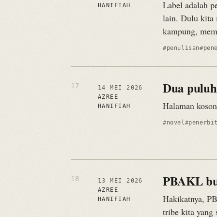
Label adalah p
HANIFIAH
lain. Dulu kita
kampung, mempe
#penulisan
#pen
Dua puluh
14 MEI 2026
AZREE
Halaman kosong
HANIFIAH
#novel
#penerbi
PBAKL buk
13 MEI 2026
AZREE
Hakikatnya, PB
HANIFIAH
tribe kita yan