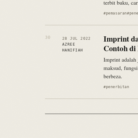
terbit buku, ca
#pemasaran
#pen
Imprint d
28 JUL 2022
AZREE
Contoh di
HANIFIAH
Imprint adalah
maksud, fungsi
berbeza.
#penerbitan