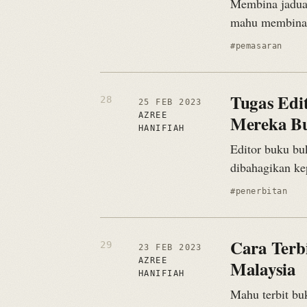
Membina jadual
mahu membina f
#pemasaran
Tugas Edi
25 FEB 2023
AZREE
Mereka B
HANIFIAH
Editor buku bu
dibahagikan ke
#penerbitan
Cara Terbi
23 FEB 2023
AZREE
Malaysia
HANIFIAH
Mahu terbit buk