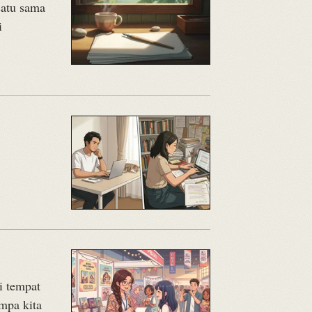
satu sama
i
i tempat
umpa kita