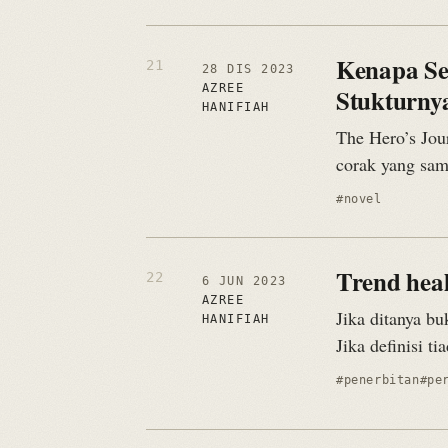
Kenapa Se
28 DIS 2023
AZREE
Stukturny
HANIFIAH
The Hero’s Jour
corak yang sam
#novel
Trend hea
6 JUN 2023
AZREE
Jika ditanya bu
HANIFIAH
Jika definisi 
#penerbitan
#pe