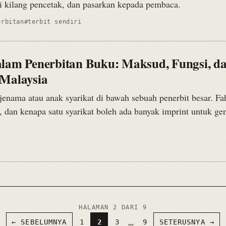
ri kilang pencetak, dan pasarkan kepada pembaca.
erbitan
#terbit sendiri
alam Penerbitan Buku: Maksud, Fungsi, d
 Malaysia
 jenama atau anak syarikat di bawah sebuah penerbit besar. F
, dan kenapa satu syarikat boleh ada banyak imprint untuk ge
HALAMAN 2 DARI 9
…
← SEBELUMNYA
1
2
3
9
SETERUSNYA →