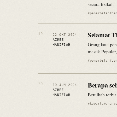
secara fizikal.
#penerbitan
#pe
Selamat T
22 OKT 2024
AZREE
Orang kata pen
HANIFIAH
masuk Popular, 
#penerbitan
#pe
Berapa se
19 JUN 2024
AZREE
Betulkah terbit
HANIFIAH
#kewartawanan
#