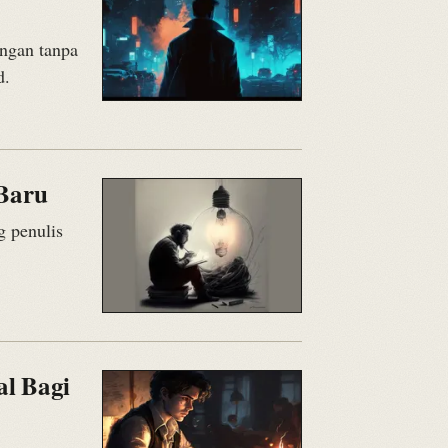
angan tanpa
d.
 Baru
g penulis
al Bagi