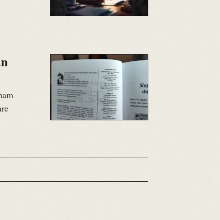
an
aham
nre