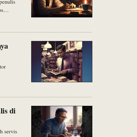
penulis
ips…
nya
tor
is di
h servis