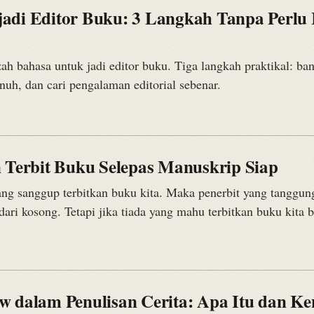
adi Editor Buku: 3 Langkah Tanpa Perlu 
zah bahasa untuk jadi editor buku. Tiga langkah praktikal: ba
nuh, dan cari pengalaman editorial sebenar.
n Terbit Buku Selepas Manuskrip Siap
ang sanggup terbitkan buku kita. Maka penerbit yang tanggu
dari kosong. Tetapi jika tiada yang mahu terbitkan buku kita
w dalam Penulisan Cerita: Apa Itu dan K