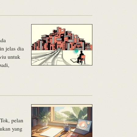
ada
n jelas dia
viu untuk
badi,
kTok, pelan
 bukan yang