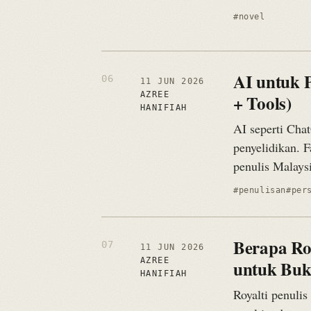
#novel
AI untuk 
11 JUN 2026
AZREE
+ Tools)
HANIFIAH
AI seperti Cha
penyelidikan. F
penulis Malays
#penulisan
#per
Berapa Roy
11 JUN 2026
AZREE
untuk Buk
HANIFIAH
Royalti penulis