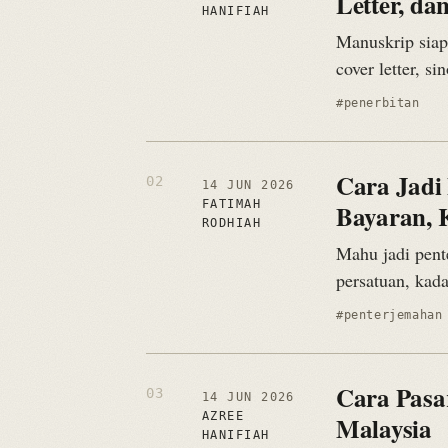
Letter, da
HANIFIAH
Manuskrip siap
cover letter, s
#penerbitan
Cara Jadi 
14 JUN 2026
FATIMAH
Bayaran, 
RODHIAH
Mahu jadi pent
persatuan, kad
#penterjemahan
Cara Pasar
14 JUN 2026
AZREE
Malaysia
HANIFIAH