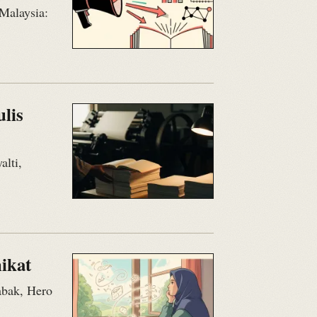
 Malaysia:
lis
alti,
mikat
abak, Hero