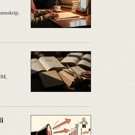
anuskrip,
TBM,
.
i