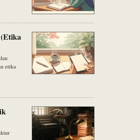
 (Etika
 dan
n etika
ik
uktur