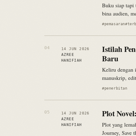
Buku siap tapi 
bina audien, me
#pemasaran
#ter
Istilah Pe
14 JUN 2026
AZREE
Baru
HANIFIAH
Keliru dengan i
manuskrip, edit
#penerbitan
Plot Novel
14 JUN 2026
AZREE
Plot yang lema
HANIFIAH
Journey, Save 