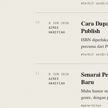
#terbit sendir
Cara Dapat
8 JUN 2026
AZREE
Publish
HANIFIAH
ISBN diperluka
percuma dari P
#terbit sendir
Senarai Pe
8 JUN 2026
AZREE
Baru
HANIFIAH
Mahu hantar ma
genre, dengan 
#penerbitan