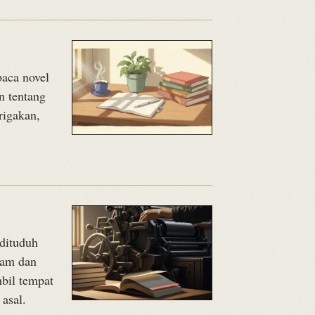
baca novel
n tentang
rigakan,
dituduh
ram dan
bil tempat
asal.