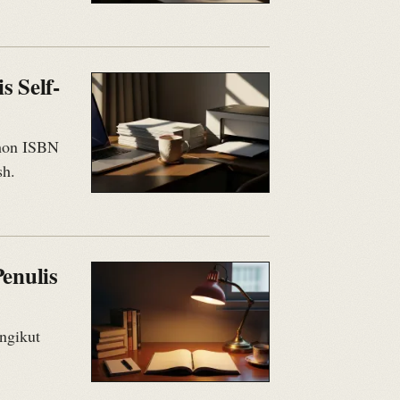
 Self-
ohon ISBN
sh.
enulis
ngikut