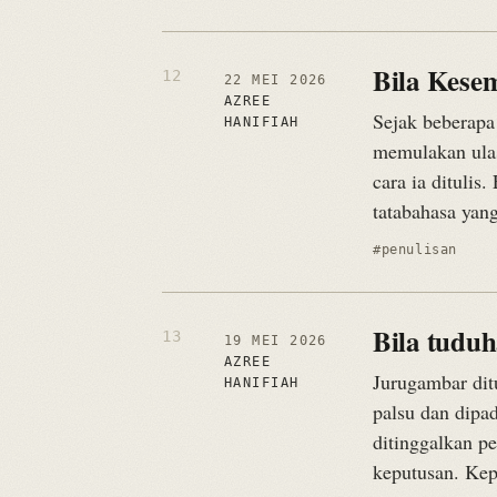
Bila Kese
22 MEI 2026
AZREE
Sejak beberapa
HANIFIAH
memulakan ulas
cara ia ditulis
tatabahasa yang
#penulisan
Bila tudu
19 MEI 2026
AZREE
Jurugambar dit
HANIFIAH
palsu dan dipa
ditinggalkan p
keputusan. Kep