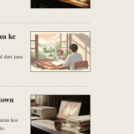
ea ke
l dari jana
down
aran kos
ia.