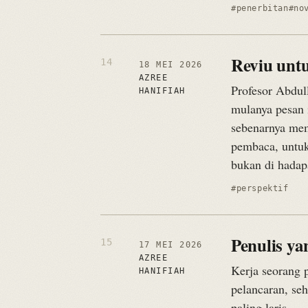
#penerbitan
#no
Reviu untu
18 MEI 2026
AZREE
Profesor Abdul
HANIFIAH
mulanya pesan i
sebenarnya mem
pembaca, untuk
bukan di hada
#perspektif
Penulis ya
17 MEI 2026
AZREE
Kerja seorang 
HANIFIAH
pelancaran, seh
paling laris.