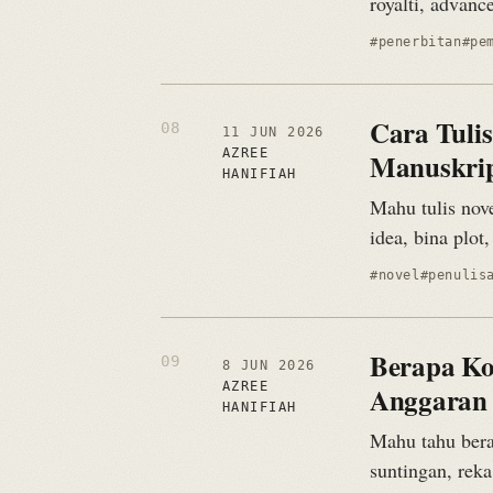
royalti, advanc
#penerbitan
#pe
Cara Tuli
11 JUN 2026
AZREE
Manuskrip
HANIFIAH
Mahu tulis nove
idea, bina plot
#novel
#penulis
Berapa Ko
8 JUN 2026
AZREE
Anggaran
HANIFIAH
Mahu tahu bera
suntingan, rek