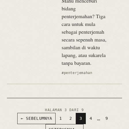
Mahu menceburi
bidang
penterjemahan? Tiga
cara untuk mula
sebagai penterjemah
secara sepenuh masa,
sambilan di waktu
lapang, atau sukarela
tanpa bayaran.
#penterjemahan
HALAMAN 3 DARI 9
…
← SEBELUMNYA
1
2
3
4
9