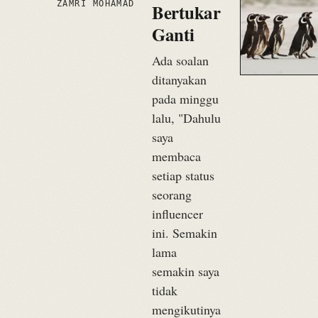
ZAMRI MOHAMAD
Bertukar
Ganti
Ada soalan
ditanyakan
pada minggu
lalu, "Dahulu
saya
membaca
setiap status
seorang
influencer
ini. Semakin
lama
semakin saya
tidak
mengikutinya