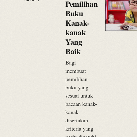
HAYATI
Pemilihan
Buku
Kanak-
kanak
Yang
Baik
Bagi
membuat
pemilihan
buku yang
sesuai untuk
bacaan kanak-
kanak
disertakan
kriteria yang
perlu dipatuhi