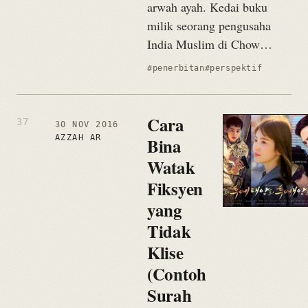
arwah ayah. Kedai buku
milik seorang pengusaha
India Muslim di Chow…
#penerbitan
#perspektif
Cara
30 NOV 2016
AZZAH AR
Bina
Watak
Fiksyen
yang
Tidak
Klise
(Contoh
Surah