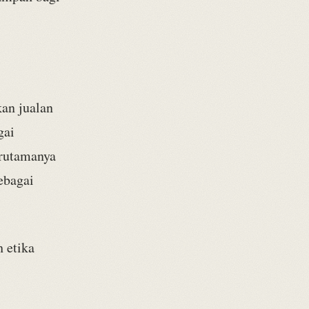
kan jualan
gai
erutamanya
ebagai
 etika