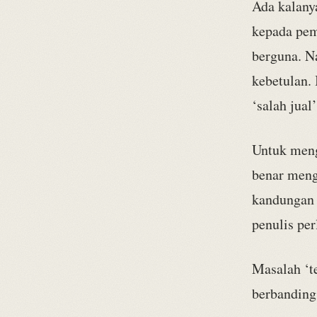
Ada kalany
kepada pem
berguna. Na
kebetulan.
‘salah jual
Untuk menge
benar meng
kandungan 
penulis per
Masalah ‘te
berbanding 