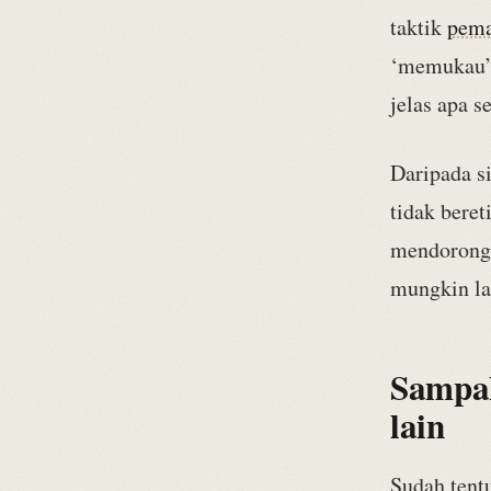
taktik
pema
‘memukau’
jelas apa 
Daripada si
tidak bere
mendorong 
mungkin la
Sampah
lain
Sudah tent