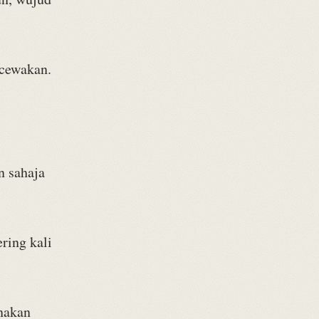
.
ecewakan.
n sahaja
ring kali
nakan