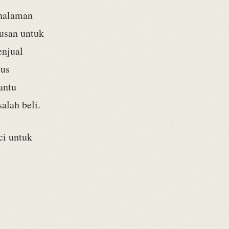
 halaman
usan untuk
enjual
lus
antu
alah beli.
ci untuk