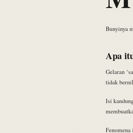
Bunyinya m
Apa it
Gelaran ‘s
tidak bern
Isi kandun
membuatkan
Fenomena i