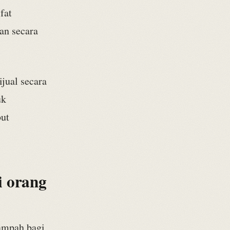
fat
n secara
jual secara
uk
ut
i orang
sampah bagi