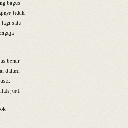
ang bagus
pnya tidak
 lagi satu
engaja
rus benar-
lai dalam
asti,
lah jual.
ook