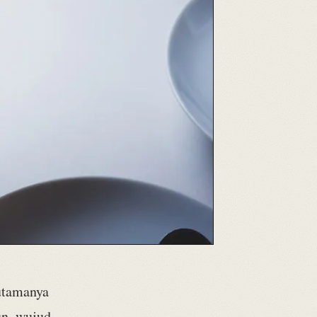
rutamanya
un, wujud