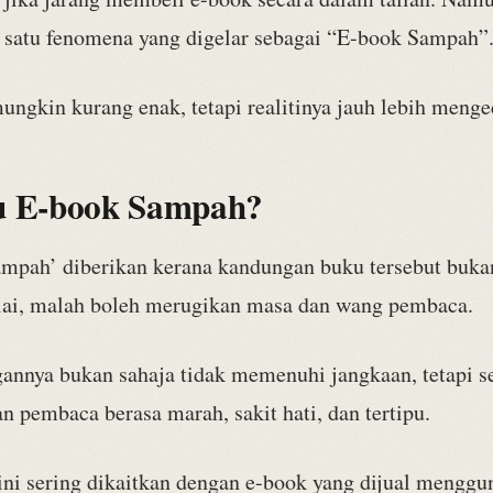
satu fenomena yang digelar sebagai “E-book Sampah”
ungkin kurang enak, tetapi realitinya jauh lebih meng
u E-book Sampah?
ampah’ diberikan kerana kandungan buku tersebut buka
ilai, malah boleh merugikan masa dan wang pembaca.
gannya bukan sahaja tidak memenuhi jangkaan, tetapi se
 pembaca berasa marah, sakit hati, dan tertipu.
ni sering dikaitkan dengan e-book yang dijual menggu