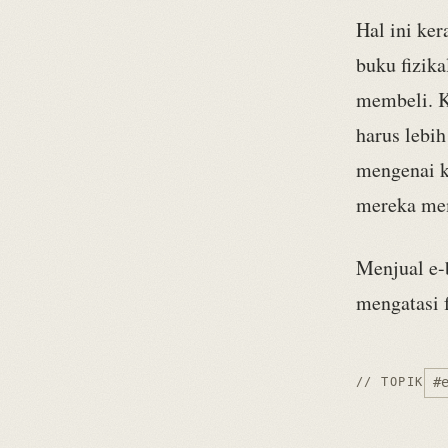
Hal ini ke
buku fizik
membeli. Ke
harus lebi
mengenai k
mereka mem
Menjual e-
mengatasi 
#
// TOPIK