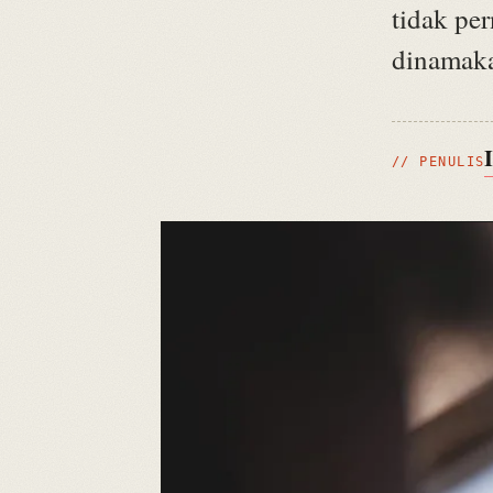
tidak pe
dinamak
// PENULIS