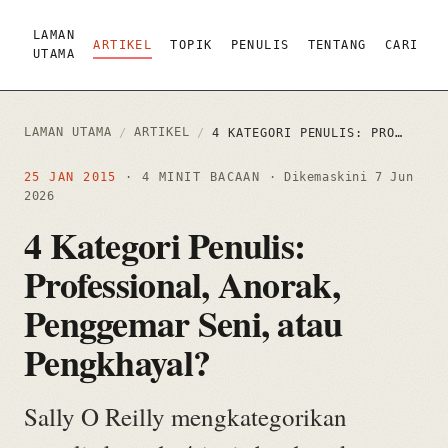
LAMAN
ARTIKEL
TOPIK
PENULIS
TENTANG
CARI
UTAMA
LAMAN UTAMA
ARTIKEL
/
/
4 KATEGORI PENULIS: PROFESSIONAL, ANORAK, PENGGEMAR SENI, ATAU PENGKHAYAL?
25 JAN 2015
· 4 MINIT BACAAN
· Dikemaskini
7 Jun
2026
4 Kategori Penulis:
Professional, Anorak,
Penggemar Seni, atau
Pengkhayal?
Sally O Reilly mengkategorikan