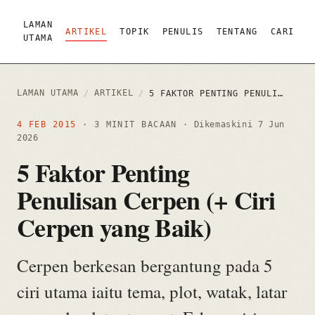
LAMAN
ARTIKEL
TOPIK
PENULIS
TENTANG
CARI
UTAMA
LAMAN UTAMA
ARTIKEL
/
/
5 FAKTOR PENTING PENULISAN CERPEN (+ CIRI CERPEN YANG BAIK)
4 FEB 2015
· 3 MINIT BACAAN
· Dikemaskini
7 Jun
2026
5 Faktor Penting
Penulisan Cerpen (+ Ciri
Cerpen yang Baik)
Cerpen berkesan bergantung pada 5
ciri utama iaitu tema, plot, watak, latar