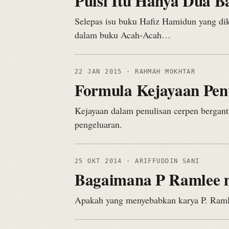
Puisi Itu Hanya Dua Bar
Selepas isu buku Hafiz Hamidun yang dik
dalam buku Acah-Acah…
22 JAN 2015
· RAHMAH MOKHTAR
Formula Kejayaan Pen
Kejayaan dalam penulisan cerpen bergant
pengeluaran.
25 OKT 2014
· ARIFFUDDIN SANI
Bagaimana P Ramlee m
Apakah yang menyebabkan karya P. Ramle