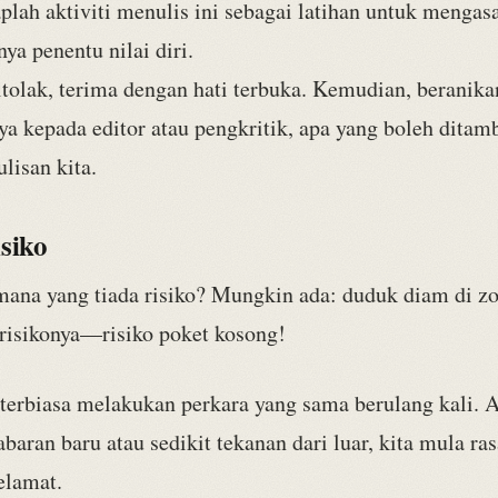
lah aktiviti menulis ini sebagai latihan untuk mengas
ya penentu nilai diri.
itolak, terima dengan hati terbuka. Kemudian, beranika
ya kepada editor atau pengkritik, apa yang boleh ditam
ulisan kita.
siko
mana yang tiada risiko? Mungkin ada: duduk diam di zo
 risikonya—risiko poket kosong!
 terbiasa melakukan perkara yang sama berulang kali. 
baran baru atau sedikit tekanan dari luar, kita mula ra
elamat.