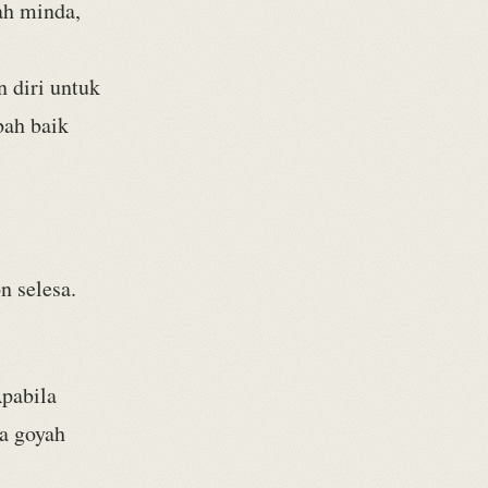
ah minda,
n diri untuk
bah baik
n selesa.
Apabila
sa goyah