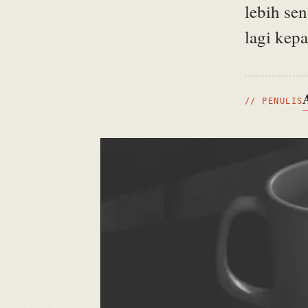
lebih se
lagi kepa
// PENULIS