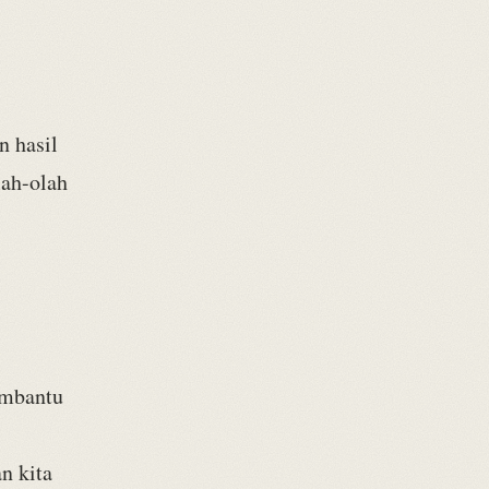
n hasil
lah-olah
embantu
n kita