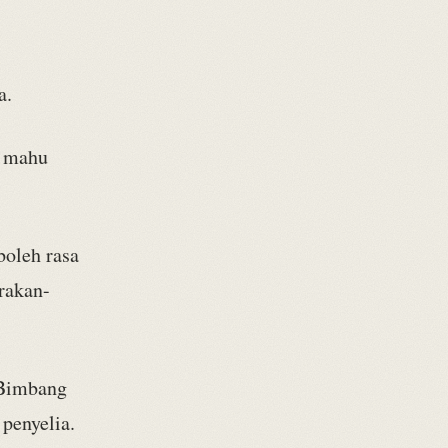
a.
k mahu
boleh rasa
 rakan-
 Bimbang
penyelia.