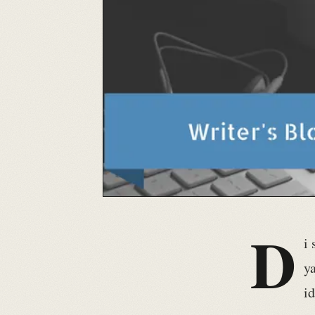
D
i 
y
i