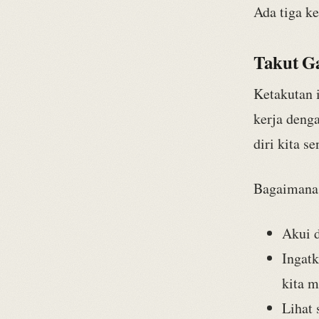
Ada tiga k
Takut G
Ketakutan i
kerja denga
diri kita se
Bagaimana 
Akui d
Ingat
kita m
Lihat 