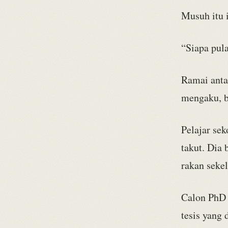
Musuh itu
“Siapa pul
Ramai antar
mengaku, b
Pelajar se
takut. Dia 
rakan sekel
Calon PhD 
tesis yang