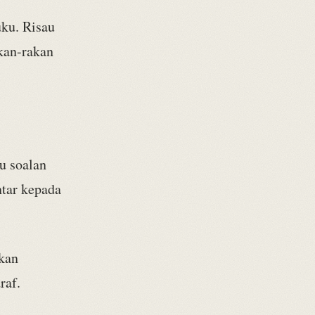
uku. Risau
akan-rakan
u soalan
tar kepada
kan
raf.