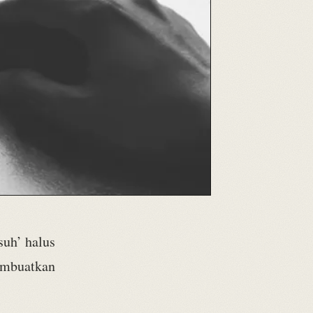
usuh’ halus
embuatkan