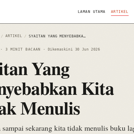
LAMAN UTAMA
ARTIKEL
ARTIKEL
/
/
SYAITAN YANG MENYEBABKAN KITA TIDAK MENULIS
4
· 3 MINIT BACAAN
· Dikemaskini
30 Jun 2026
itan Yang
yebabkan Kita
ak Menulis
sampai sekarang kita tidak menulis buku la