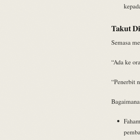
kepada
Takut Di
Semasa menu
“Ada ke ora
“Penerbit n
Bagaimana k
Faham
pemba