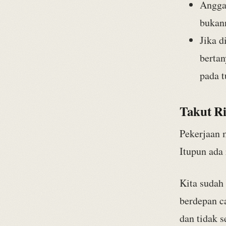
Anggap
bukann
Jika d
bertan
pada t
Takut Ri
Pekerjaan 
Itupun ada
Kita sudah
berdepan ca
dan tidak s