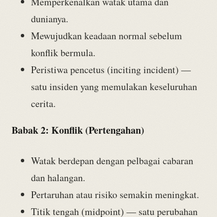
Memperkenalkan watak utama dan
dunianya.
Mewujudkan keadaan normal sebelum
konflik bermula.
Peristiwa pencetus (inciting incident) —
satu insiden yang memulakan keseluruhan
cerita.
Babak 2: Konflik (Pertengahan)
Watak berdepan dengan pelbagai cabaran
dan halangan.
Pertaruhan atau risiko semakin meningkat.
Titik tengah (midpoint) — satu perubahan