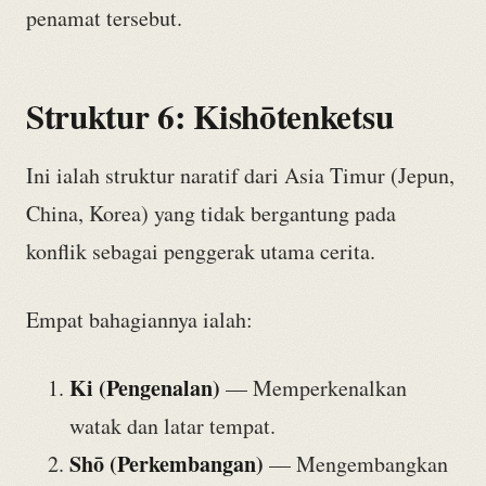
penamat tersebut.
Struktur 6: Kishōtenketsu
Ini ialah struktur naratif dari Asia Timur (Jepun,
China, Korea) yang tidak bergantung pada
konflik sebagai penggerak utama cerita.
Empat bahagiannya ialah:
Ki (Pengenalan)
— Memperkenalkan
watak dan latar tempat.
Shō (Perkembangan)
— Mengembangkan