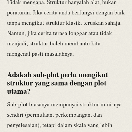
Tidak mengapa. Struktur hanyalah alat, bukan
peraturan. Jika cerita anda berfungsi dengan baik
tanpa mengikut struktur klasik, teruskan sahaja.
Namun, jika cerita terasa longgar atau tidak
menjadi, struktur boleh membantu kita
mengenal pasti masalahnya.
Adakah sub-plot perlu mengikut
struktur yang sama dengan plot
utama?
Sub-plot biasanya mempunyai struktur mini-nya
sendiri (permulaan, perkembangan, dan
penyelesaian), tetapi dalam skala yang lebih