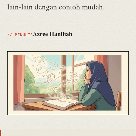
lain-lain dengan contoh mudah.
Azree Hanifiah
// PENULIS