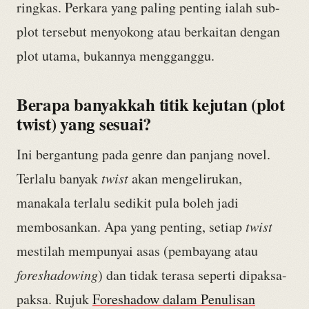
ringkas. Perkara yang paling penting ialah sub-
plot tersebut menyokong atau berkaitan dengan
plot utama, bukannya mengganggu.
Berapa banyakkah titik kejutan (plot
twist) yang sesuai?
Ini bergantung pada genre dan panjang novel.
Terlalu banyak
twist
akan mengelirukan,
manakala terlalu sedikit pula boleh jadi
membosankan. Apa yang penting, setiap
twist
mestilah mempunyai asas (pembayang atau
foreshadowing
) dan tidak terasa seperti dipaksa-
paksa. Rujuk
Foreshadow dalam Penulisan