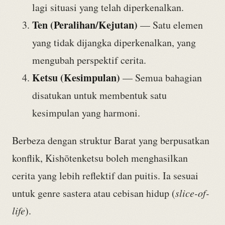
lagi situasi yang telah diperkenalkan.
Ten (Peralihan/Kejutan)
— Satu elemen
yang tidak dijangka diperkenalkan, yang
mengubah perspektif cerita.
Ketsu (Kesimpulan)
— Semua bahagian
disatukan untuk membentuk satu
kesimpulan yang harmoni.
Berbeza dengan struktur Barat yang berpusatkan
konflik, Kishōtenketsu boleh menghasilkan
cerita yang lebih reflektif dan puitis. Ia sesuai
untuk genre sastera atau cebisan hidup (
slice-of-
life
).