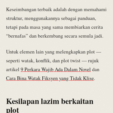
Keseimbangan terbaik adalah dengan memahami
struktur, menggunakannya sebagai panduan,
tetapi pada masa yang sama membiarkan cerita
“bernafas” dan berkembang secara semula jadi.
Untuk elemen lain yang melengkapkan plot —
seperti watak, konflik, dan plot twist — rujuk
artikel
9 Perkara Wajib Ada Dalam Novel
dan
Cara Bina Watak Fiksyen yang Tidak Klise
.
Kesilapan lazim berkaitan
plot