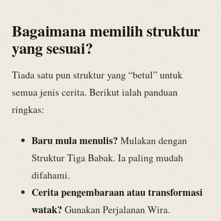
Bagaimana memilih struktur
yang sesuai?
Tiada satu pun struktur yang “betul” untuk
semua jenis cerita. Berikut ialah panduan
ringkas:
Baru mula menulis?
Mulakan dengan
Struktur Tiga Babak. Ia paling mudah
difahami.
Cerita pengembaraan atau transformasi
watak?
Gunakan Perjalanan Wira.