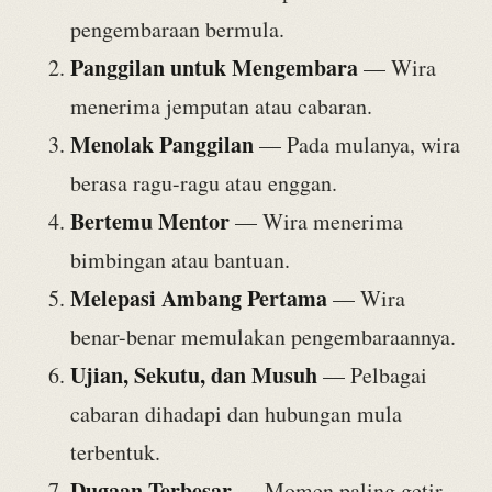
pengembaraan bermula.
Panggilan untuk Mengembara
— Wira
menerima jemputan atau cabaran.
Menolak Panggilan
— Pada mulanya, wira
berasa ragu-ragu atau enggan.
Bertemu Mentor
— Wira menerima
bimbingan atau bantuan.
Melepasi Ambang Pertama
— Wira
benar-benar memulakan pengembaraannya.
Ujian, Sekutu, dan Musuh
— Pelbagai
cabaran dihadapi dan hubungan mula
terbentuk.
Dugaan Terbesar
— Momen paling getir