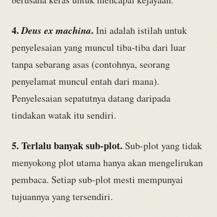
4.
Deus ex machina
.
Ini adalah istilah untuk
penyelesaian yang muncul tiba-tiba dari luar
tanpa sebarang asas (contohnya, seorang
penyelamat muncul entah dari mana).
Penyelesaian sepatutnya datang daripada
tindakan watak itu sendiri.
5. Terlalu banyak sub-plot.
Sub-plot yang tidak
menyokong plot utama hanya akan mengelirukan
pembaca. Setiap sub-plot mesti mempunyai
tujuannya yang tersendiri.