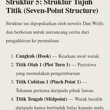
Struktur 5: Struktur Tujuh
Titik (Seven-Point Structure)
Struktur ini dipopularkan oleh novelis Dan Wells
dan berkesan untuk merancang cerita dari
pengakhiran ke permulaan.
Cangkuk (Hook)
— Keadaan awal watak.
Titik Olah 1 (Plot Turn 1)
— Peristiwa
yang memulakan pengembaraan.
Titik Cubitan 1 (Pinch Point 1)
—
Tekanan pertama daripada pihak lawan.
Titik Tengah (Midpoint)
— Watak beralih
daripada hanya bertindak balas kepada mula