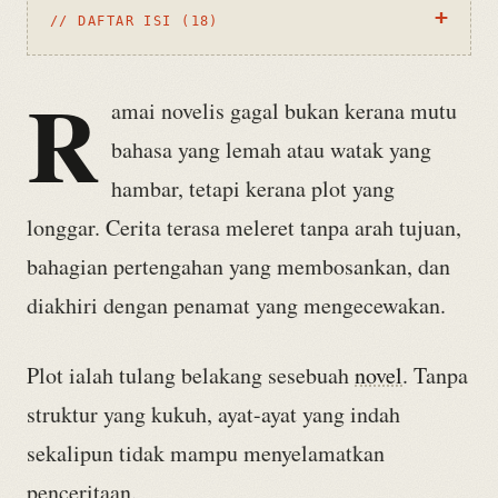
// DAFTAR ISI (18)
R
amai novelis gagal bukan kerana mutu
bahasa yang lemah atau watak yang
hambar, tetapi kerana plot yang
longgar. Cerita terasa meleret tanpa arah tujuan,
bahagian pertengahan yang membosankan, dan
diakhiri dengan penamat yang mengecewakan.
Plot ialah tulang belakang sesebuah
novel
. Tanpa
struktur yang kukuh, ayat-ayat yang indah
sekalipun tidak mampu menyelamatkan
penceritaan.