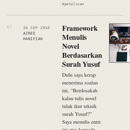
#penulisan
Framework
26 SEP 2016
AZREE
Menulis
HANIFIAH
Novel
Berdasarkan
Surah Yusuf
Dulu saya kerap
menerima soalan
ini, “Berdosakah
kalau tulis novel
tidak ikut teknik
surah Yusuf?”
Saya menulis entri
ini atas kapasiti