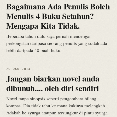
Bagaimana Ada Penulis Boleh
Menulis 4 Buku Setahun?
Mengapa Kita Tidak.
Beberapa tahun dulu saya pernah mendengar
perkongsian daripasa seorang penulis yang sudah ada
lebih daripada 40 buah buku.
20 OGO 2014
Jangan biarkan novel anda
dibunuh.... oleh diri sendiri
Novel tanpa sinopsis seperti pengembara hilang
kompas. Dia tidak tahu ke mana kakinya melangkah.
Adakah ke syurga ataupun tersungkur di pintu syurga.