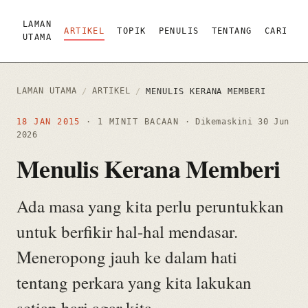
LAMAN
ARTIKEL
TOPIK
PENULIS
TENTANG
CARI
UTAMA
LAMAN UTAMA
ARTIKEL
/
/
MENULIS KERANA MEMBERI
18 JAN 2015
· 1 MINIT BACAAN
· Dikemaskini
30 Jun
2026
Menulis Kerana Memberi
Ada masa yang kita perlu peruntukkan
untuk berfikir hal-hal mendasar.
Meneropong jauh ke dalam hati
tentang perkara yang kita lakukan
setiap hari agar kita…