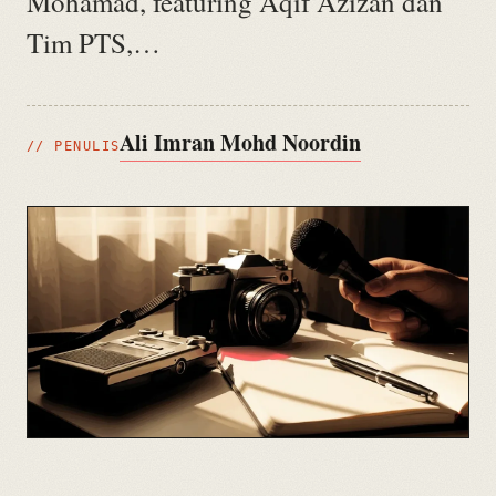
Mohamad, featuring Aqif Azizan dan
Tim PTS,…
Ali Imran Mohd Noordin
// PENULIS