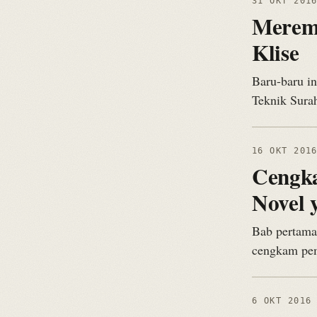
31 OKT 201
Meremp
Klise
Baru-baru in
Teknik Sura
16 OKT 201
Cengk
Novel
Bab pertama 
cengkam pemb
6 OKT 2016