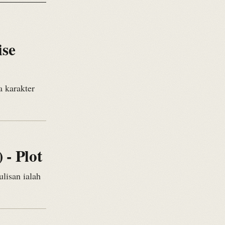
ise
 karakter
- Plot
lisan ialah