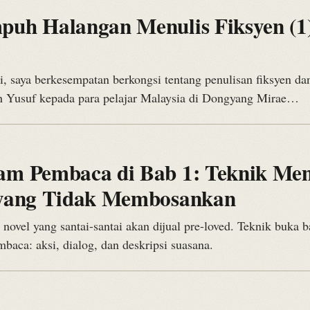
6
uh Halangan Menulis Fiksyen (1)
i, saya berkesempatan berkongsi tentang penulisan fiksyen dan
h Yusuf kepada para pelajar Malaysia di Dongyang Mirae…
6
am Pembaca di Bab 1: Teknik M
 yang Tidak Membosankan
novel yang santai-santai akan dijual pre-loved. Teknik buka 
aca: aksi, dialog, dan deskripsi suasana.