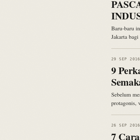
PASCA
INDU
Baru-baru in
Jakarta bagi
29 SEP 201
9 Perk
Semaka
Sebelum menu
protagonis, v
26 SEP 201
7 Cara