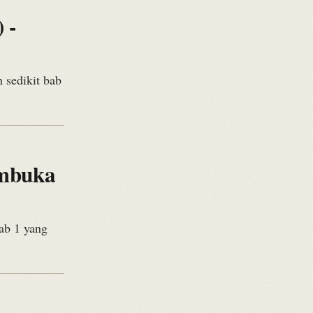
 -
 sedikit bab
embuka
bab 1 yang