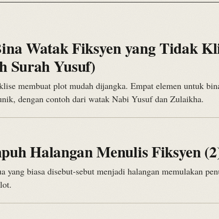
6
ina Watak Fiksyen yang Tidak Kl
h Surah Yusuf)
klise membuat plot mudah dijangka. Empat elemen untuk bina
unik, dengan contoh dari watak Nabi Yusuf dan Zulaikha.
6
uh Halangan Menulis Fiksyen (2) 
a yang biasa disebut-sebut menjadi halangan memulakan penu
lot.