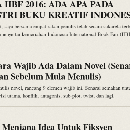
 IIBF 2016: ADA APA PADA
STRI BUKU KREATIF INDONES
i, saya bersama empat rakan penulis telah secara sukarela ter
 menyertai kemeriahan Indonesia International Book Fair (II
6
ara Wajib Ada Dalam Novel (Sena
n Sebelum Mula Menulis)
lis novel, rancang 9 elemen wajib ini. Senarai semakan untu
isi utama, konflik, antagonis, sub-plot, twist, dan lagi.
6
 Menjana Idea Untuk Fiksyen