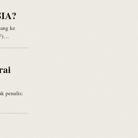
IA?
bang ke
BF)…
rai
k penulis: