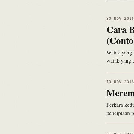
30 NOV 201
Cara B
(Conto
Watak yang 
watak yang 
10 NOV 201
Meremp
Perkara kedu
penciptaan p